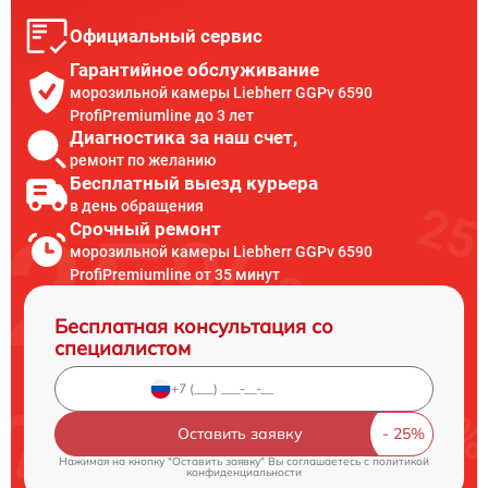
Официальный сервис
Гарантийное обслуживание
морозильной камеры Liebherr GGPv 6590
ProfiPremiumline до 3 лет
Диагностика за наш счет,
ремонт по желанию
Бесплатный выезд курьера
в день обращения
Срочный ремонт
морозильной камеры Liebherr GGPv 6590
ProfiPremiumline от 35 минут
Бесплатная консультация со
специалистом
Оставить заявку
Нажимая на кнопку "Оставить заявку" Вы соглашаетесь c
политикой
конфиденциальности